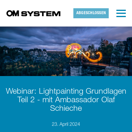
Skip to main content
Erkannte Zeitzone
Toggl
ABGESCHLOSSEN
OMDS
OK
Webinar: Lightpainting Grundlagen
Teil 2 - mit Ambassador Olaf
Schieche
23. April 2024