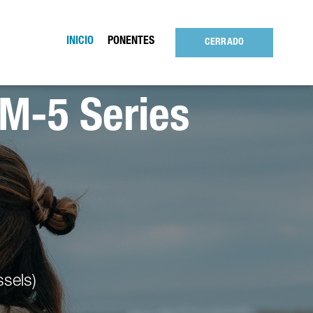
INICIO
PONENTES
CERRADO
M-5 Series
sels)