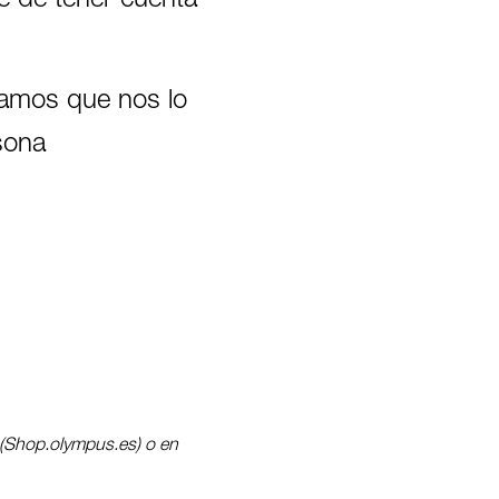
e de tener cuenta
ogamos que nos lo
sona
l (Shop.olympus.es) o en