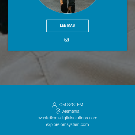
LEE MAS
OM SYSTEM
Alemania
events@om-digitalsolutions.com
explore.omsystem.com
_____________________________