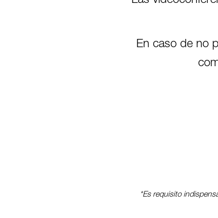
Las videoconfere
En caso de no po
com
*Es requisito indispens