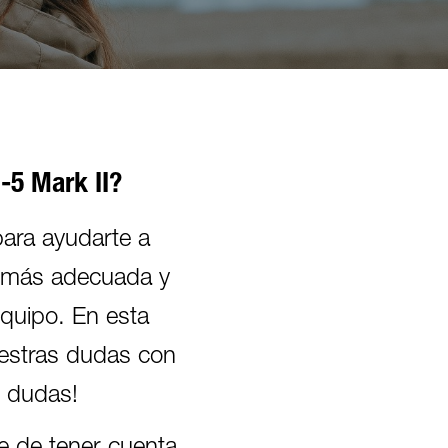
-5 Mark II?
para ayudarte a
a más adecuada y
quipo. En esta
estras dudas con
s dudas!