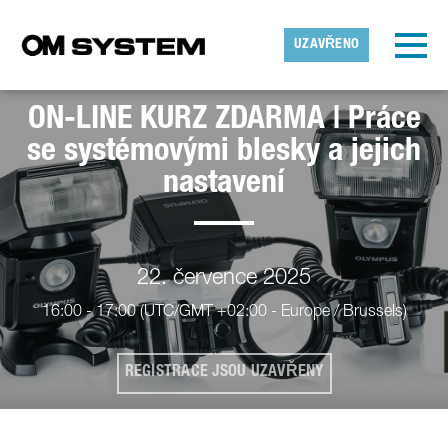
Skip to main content
Detekované časové pásmo
Toggl
UZAVŘENO
OMDS
ON-LINE KURZ ZDARMA | Práce
OK
se systémovými blesky a jejich
nastavení
22. července 2025
16:00 - 17:00
(UTC/GMT +02:00 - Europe / Brussels)
REGISTRACE JSOU UZAVŘENY