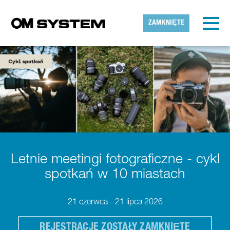
Skip to main content
Wykryta strefa czasowa
Toggl
ZAMKNIĘTE
OMDS
OK
Letnie meetingi fotograficzne - cykl
spotkań w 10 miastach
21 czerwca – 21 lipca 2026
REJESTRACJE ZOSTAŁY ZAMKNIĘTE