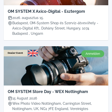
OM SYSTEM X Axico-Digital - Esztergom
2026. augusztus 15.
Budapest, OM-System Shop és Szerviz-átvevőhely -
Axico-Digital Kft., Dohány Street, Hungary, 1074
Budapest , Ungarn
Anmelden
OM SYSTEM Store Day - WEX Nottingham
15 August 2026
Wex Photo Video Nottingham, Carrington Street,
Nottingham, UK, NG1 7FE England, Vereinigtes