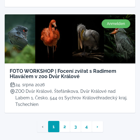
Anmelden
FOTO WORKSHOP | Focení zvířat s Radimem
Hlaváčem v zoo Dvůr Králové
24. srpna 2026
ZOO Dvůr Králové, Štefánikova, Dvůr Králové nad
Labem 1, Česko, 544 01 Sychrov Královéhradecký kraj,
Tschechien
‹
1
2
3
4
›