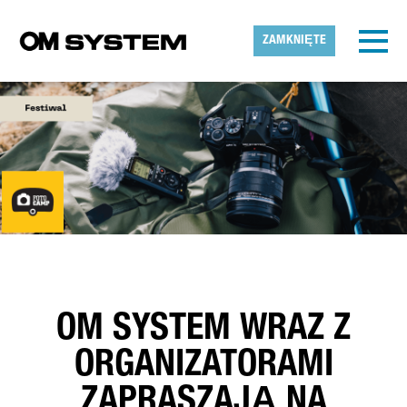
Skip to main content
Wykryta strefa czasowa
Toggl
ZAMKNIĘTE
OMDS
OK
OM SYSTEM WRAZ Z
ORGANIZATORAMI
ZAPRASZAJĄ NA