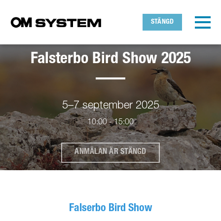
Skip to main content
Avläst tidszon
Toggl
STÄNGD
OMDS
Falsterbo Bird Show 2025
OK
5–7 september 2025
10:00 - 15:00
ANMÄLAN ÄR STÄNGD
Falserbo Bird Show