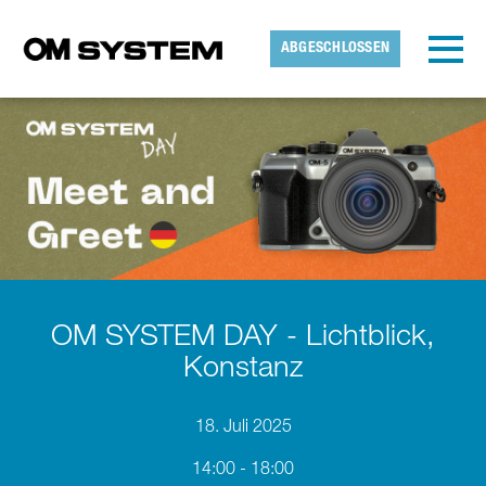
Skip to main content
Erkannte Zeitzone
Toggl
ABGESCHLOSSEN
OMDS
OK
OM SYSTEM DAY - Lichtblick,
Konstanz
18. Juli 2025
14:00 - 18:00