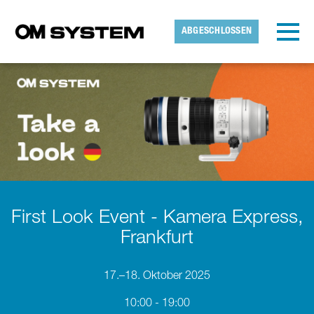
Skip to main content
Erkannte Zeitzone
Toggl
ABGESCHLOSSEN
OMDS
OK
First Look Event - Kamera Express,
Frankfurt
17.–18. Oktober 2025
10:00 - 19:00